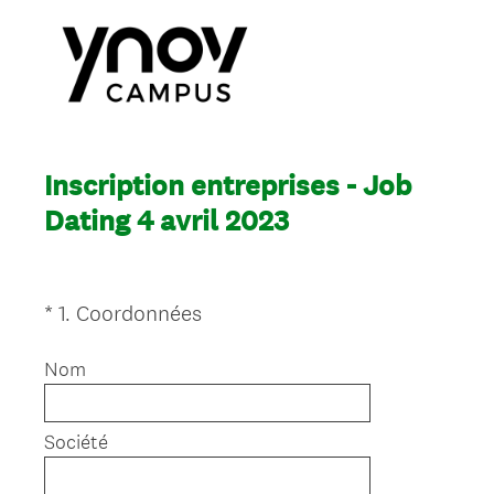
Inscription entreprises - Job
Dating 4 avril 2023
(
*
1
.
Coordonnées
Question
O
Title
b
Nom
l
i
Société
g
a