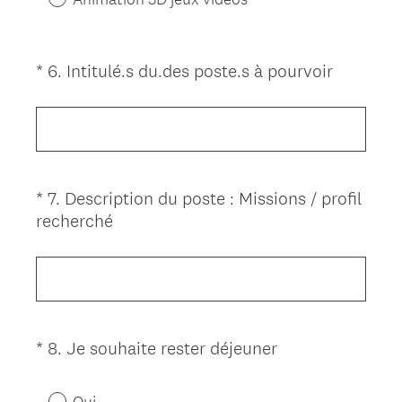
e
)
(
*
6
.
Intitulé.s du.des poste.s à pourvoir
Question
O
Title
b
l
i
g
*
7
.
Description du poste : Missions / profil
Question
a
(
recherché
Title
t
O
o
b
i
l
r
i
e
g
)
(
*
8
.
Je souhaite rester déjeuner
Question
a
O
Title
t
b
o
Oui