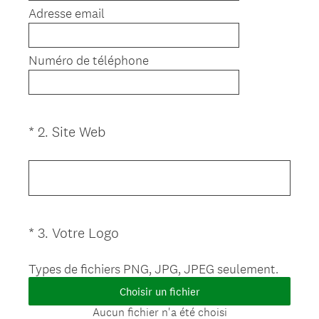
t
Adresse email
o
i
r
Numéro de téléphone
e
)
(
*
2
.
Site Web
Question
O
Title
b
l
i
g
(
*
3
.
Votre Logo
Question
a
O
Title
t
b
Types de fichiers PNG, JPG, JPEG seulement.
o
l
i
Choisir un fichier
i
r
Aucun fichier n'a été choisi