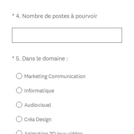
g
e
a
)
(
*
4
.
Nombre de postes à pourvoir
t
Question
O
o
Title
b
i
l
r
i
e
g
)
(
*
5
.
Dans le domaine :
Question
a
O
Title
t
b
o
Marketing Communication
l
i
i
r
Informatique
g
e
a
Audiovisuel
)
t
o
Créa Design
i
r
Animation 3D jeux vidéos