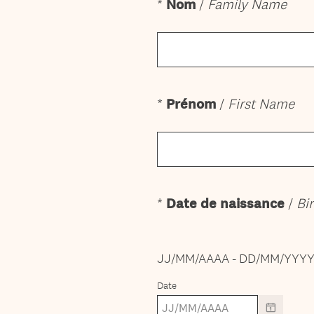
(
*
Nom
/
Family Name
Question
O
Title
b
l
i
g
(
*
Prénom
/
First Name
Question
a
O
Title
t
b
o
l
i
i
r
g
e
*
Date de naissance
/
Bi
Question
a
)
Title
t
o
JJ/MM/AAAA - DD/MM/YYY
i
r
Date
e
)