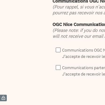
Communications OGC Ni
Question
(Pour rappel, si vous n’a
Title
pourrez pas recevoir nos a
OGC Nice Communicatio
(Please note: if you do n
will not receive our email 
Communications OGC N
J’accepte de recevoir l
Communications parten
J’accepte de recevoir l
(