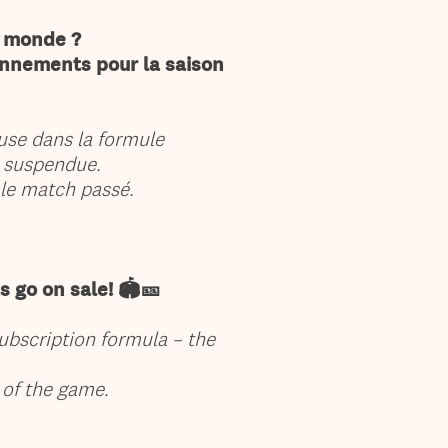
u monde ?
onnements pour la saison
use dans la formule
 suspendue.
 le match passé.
 go on sale! 🏟️🎫
ubscription formula – the
 of the game.